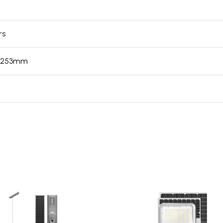
rs
4x253mm