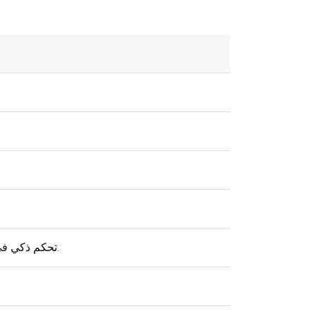
6+X/تحكم ذكي في الطاقة، ويمكن استخدام جهاز التحكم عن بعد لضبط السطوع ووضع العمل.