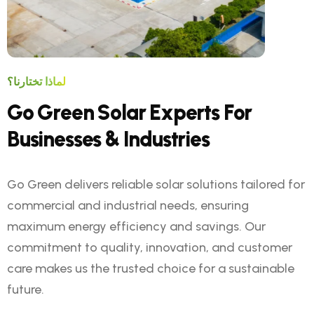
لماذا تختارنا؟
G
o
G
r
e
e
n
S
o
l
a
r
E
x
p
e
r
t
s
F
o
r
B
u
s
i
n
e
s
s
e
s
&
I
n
d
u
s
t
r
i
e
s
Go Green delivers reliable solar solutions tailored for
commercial and industrial needs, ensuring
maximum energy efficiency and savings. Our
commitment to quality, innovation, and customer
care makes us the trusted choice for a sustainable
future.