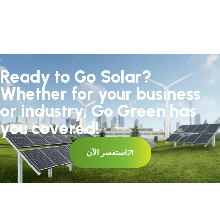
Ready to Go Solar?
Whether for your business
or industry, Go Green has
you covered!
استفسر الآن