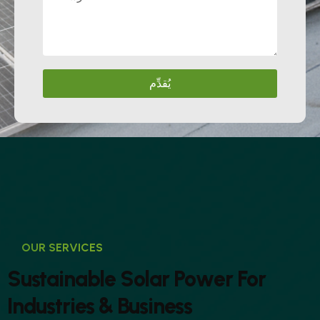
يُقدِّم
OUR SERVICES
S
u
s
t
a
i
n
a
b
l
e
S
o
l
a
r
P
o
w
e
r
F
o
r
I
n
d
u
s
t
r
i
e
s
&
B
u
s
i
n
e
s
s