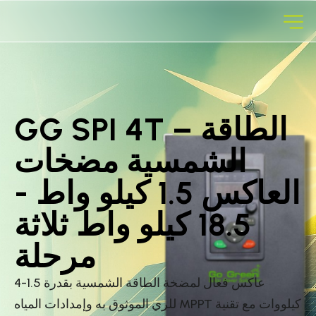
GG SPI 4T – الطاقة
الشمسية مضخات
العاكس 1.5 كيلو واط -
18.5 كيلو واط ثلاثة
مرحلة
عاكس فعال لمضخة الطاقة الشمسية بقدرة 1.5-4
كيلووات مع تقنية MPPT للري الموثوق به وإمدادات المياه