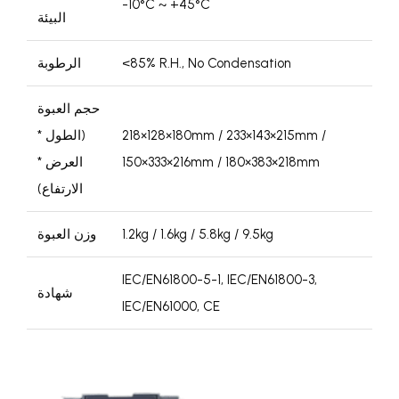
-10°C ~ +45°C
البيئة
<85% R.H., No Condensation
الرطوبة
حجم العبوة
218×128×180mm / 233×143×215mm /
(الطول *
150×333×216mm / 180×383×218mm
العرض *
الارتفاع)
1.2kg / 1.6kg / 5.8kg / 9.5kg
وزن العبوة
IEC/EN61800-5-1, IEC/EN61800-3,
شهادة
IEC/EN61000, CE