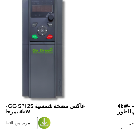
عاكس مضخة شمسية ‏GG SPI 2T - ‏4kW-
7.5kW ثلاثي الطور
مزيد من التفاصيل