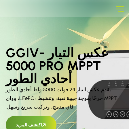
عكس التيار GGIV-
5000 PRO MPPT
أحادي الطور
يقدم عكس التيار 24 فولت 5000 واط أحادي الطور
MPPT خرجًا بموجة جيبية نقية، وتنشيط LiFePO₄، وواي
فاي مدمج، وتركيب سريع وسهل.
اكتشف المزيد