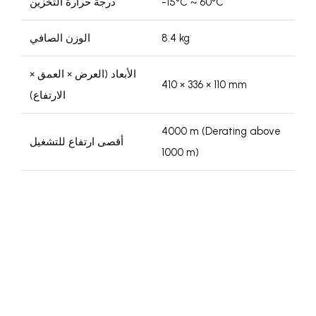
-15°C ~ 60°C
درجة حرارة التخزين
8.4 kg
الوزن الصافي
الأبعاد (العرض × العمق ×
410 × 336 × 110 mm
الارتفاع)
4000 m (Derating above
أقصى ارتفاع للتشغيل
1000 m)