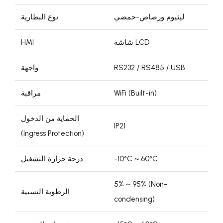
ليثيوم ورصاص-حمضي
نوع البطارية
شاشة LCD
HMI
RS232 / RS485 / USB
واجهة
WiFi (Built-in)
مراقبة
الحماية من الدخول
IP21
(Ingress Protection)
-10°C ~ 60°C
درجة حرارة التشغيل
5% ~ 95% (Non-
الرطوبة النسبية
condensing)