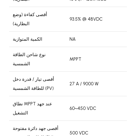
أقصى كفاءة (وضع
93.5% @ 48VDC
البطارية)
NA
الكمية المتوازية
نوع شاحن الطاقة
MPPT
الشمسية
أقصى تيار / قدرة دخل
27 A / 9000 W
للطاقة الشمسية (PV)
نطاق MPPT عند جهد
60~450 VDC
التشغيل
أقصى جهد دائرة مفتوحة
500 VDC