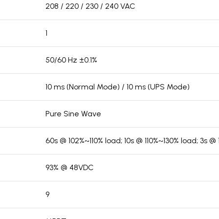
208 / 220 / 230 / 240 VAC
1
50/60 Hz ±0.1%
10 ms (Normal Mode) / 10 ms (UPS Mode)
Pure Sine Wave
60s @ 102%~110% load; 10s @ 110%~130% load; 3s @
93% @ 48VDC
9