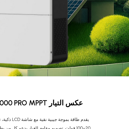
20–100 فولت. تصميم مقاوم للغبار يدعم كل من بطاريات الليثيوم والرصاص-حمضية.