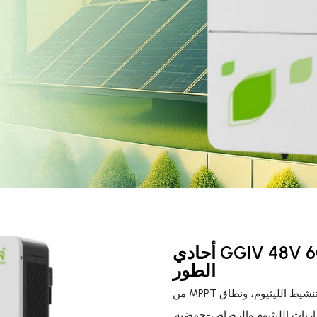
عكس التيار GGIV 48V 6000 PRO MPPT أحادي
الطور
يقدم طاقة بموجة جيبية نقية مع شاشة LCD ذكية، تنشيط الليثيوم، ونطاق MPPT من