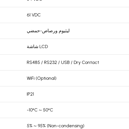
61 VDC
ليثيوم ورصاص-حمضي
شاشة LCD
RS485 / RS232 / USB / Dry Contact
WiFi (Optional)
IP21
-10°C ~ 50°C
5% ~ 95% (Non-condensing)